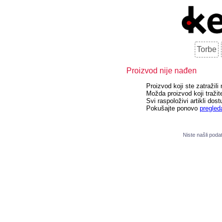
Torbe
Proizvod nije nađen
Proizvod koji ste zatražili
Možda proizvod koji tražite
Svi raspoloživi artikli dost
Pokušajte ponovo
pregled
Niste našli pod