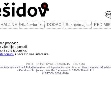
HALJINE
Hlače+tunike
DODACI
Suknje/majice
REDiMIR
 nije pronađen.
 više nije u ponudi.
upni su s izbornika.
ati ponudu
i naći što vas interesira.
iNFO
POSLOVNA SURADNJA
O NAMA
atak koja vas zanima? Pošaljite nam
e-mail
, ispunite
kontakt obrazac
, ili nazovite na naš tele
- Kešidov - Strojevina d.o.o. Put Jamnjaka 24 22000 Šibenik RH
© SIEBEN 2004.-2026.