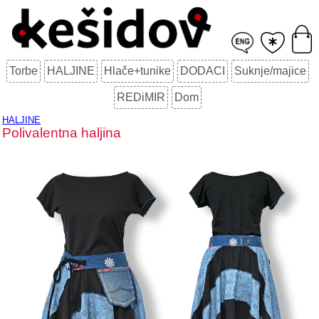
Torbe
HALJINE
Hlače+tunike
DODACI
Suknje/majice
REDiMIR
Dom
HALJINE
Polivalentna haljina