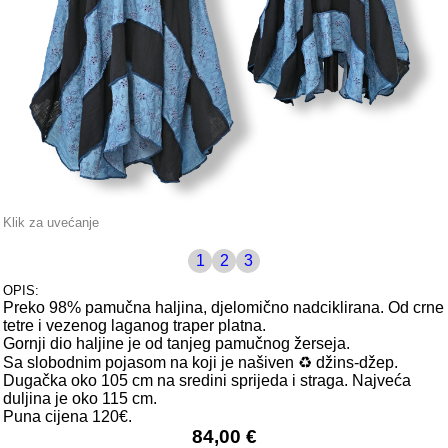
Klik za uvećanje
1
2
3
OPIS:
Preko 98% pamučna haljina, djelomično nadciklirana. Od crne
tetre i vezenog laganog traper platna.
Gornji dio haljine je od tanjeg pamučnog žerseja.
Sa slobodnim pojasom na koji je našiven ♻️ džins-džep.
Dugačka oko 105 cm na sredini sprijeda i straga. Najveća
duljina je oko 115 cm.
Puna cijena 120€.
84,00 €