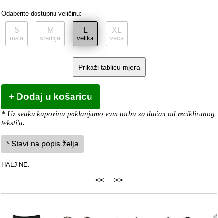
Odaberite dostupnu veličinu:
S
M
L
XL
mala
srednja
velika
veća
Prikaži tablicu mjera
* Uz svaku kupovinu poklanjamo vam torbu za dućan od recikliranog
tekstila.
HALJINE:
<<
>>