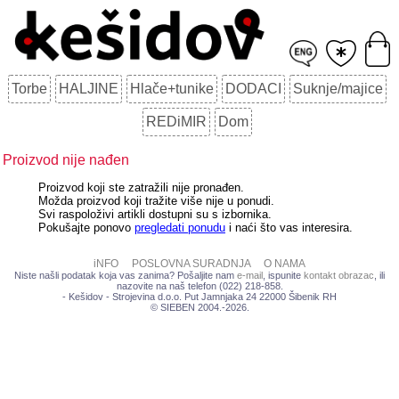
Torbe
HALJINE
Hlače+tunike
DODACI
Suknje/majice
REDiMIR
Dom
Proizvod nije nađen
Proizvod koji ste zatražili nije pronađen.
Možda proizvod koji tražite više nije u ponudi.
Svi raspoloživi artikli dostupni su s izbornika.
Pokušajte ponovo
pregledati ponudu
i naći što vas interesira.
iNFO
POSLOVNA SURADNJA
O NAMA
Niste našli podatak koja vas zanima? Pošaljite nam
e-mail
, ispunite
kontakt obrazac
, ili
nazovite na naš telefon (022) 218-858.
- Kešidov - Strojevina d.o.o. Put Jamnjaka 24 22000 Šibenik RH
© SIEBEN 2004.-2026.