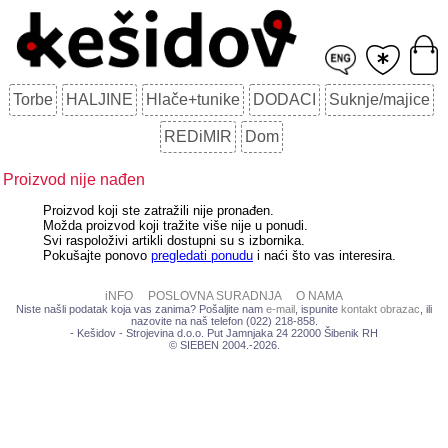
Torbe
HALJINE
Hlače+tunike
DODACI
Suknje/majice
REDiMIR
Dom
Proizvod nije nađen
Proizvod koji ste zatražili nije pronađen.
Možda proizvod koji tražite više nije u ponudi.
Svi raspoloživi artikli dostupni su s izbornika.
Pokušajte ponovo
pregledati ponudu
i naći što vas interesira.
iNFO
POSLOVNA SURADNJA
O NAMA
Niste našli podatak koja vas zanima? Pošaljite nam
e-mail
, ispunite
kontakt obrazac
, ili
nazovite na naš telefon (022) 218-858.
- Kešidov - Strojevina d.o.o. Put Jamnjaka 24 22000 Šibenik RH
© SIEBEN 2004.-2026.