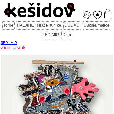
Torbe
HALJINE
Hlače+tunike
DODACI
Suknje/majice
REDiMIR
Dom
RED I MIR
Zidni jastuk