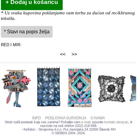
* Uz svaku kupovinu poklanjamo vam torbu za dućan od recikliranog
tekstila.
RED I MIR:
<<
>>
iNFO
POSLOVNA SURADNJA
O NAMA
Niste našli podatak koja vas zanima? Pošaljite nam
e-mail
, ispunite
kontakt obrazac
, ili
nazovite na naš telefon (022) 218-858.
- Kešidov - Strojevina d.o.o. Put Jamnjaka 24 22000 Šibenik RH
© SIEBEN 2004.-2026.