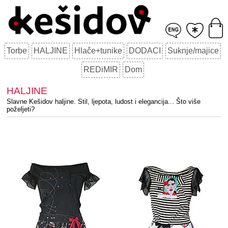
Torbe
HALJINE
Hlače+tunike
DODACI
Suknje/majice
REDiMIR
Dom
HALJINE
Slavne Kešidov haljine. Stil, ljepota, ludost i elegancija... Što više
poželjeti?