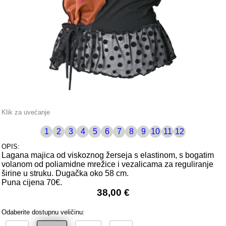
Klik za uvećanje
1
2
3
4
5
6
7
8
9
10
11
12
OPIS:
Lagana majica od viskoznog žerseja s elastinom, s bogatim
volanom od poliamidne mrežice i vezalicama za reguliranje
širine u struku. Dugačka oko 58 cm.
Puna cijena 70€.
38,00 €
Odaberite dostupnu veličinu: