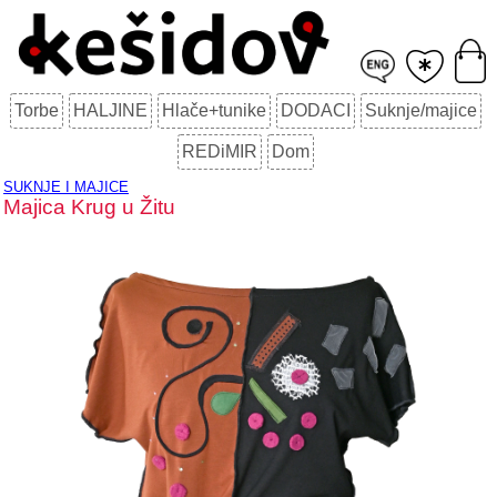
Torbe
HALJINE
Hlače+tunike
DODACI
Suknje/majice
REDiMIR
Dom
SUKNJE I MAJICE
Majica Krug u Žitu