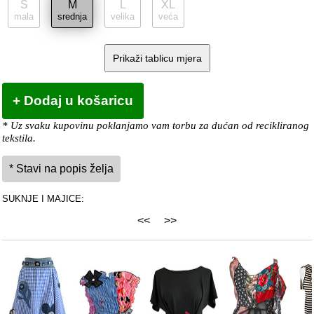
S
M
L
XL
mala
srednja
velika
veća
Prikaži tablicu mjera
* Uz svaku kupovinu poklanjamo vam torbu za dućan od recikliranog
tekstila.
SUKNJE I MAJICE:
<<
>>