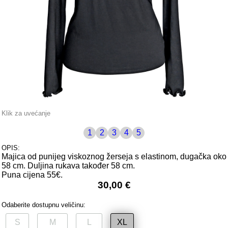
Klik za uvećanje
1
2
3
4
5
OPIS:
Majica od punijeg viskoznog žerseja s elastinom, dugačka oko
58 cm. Duljina rukava također 58 cm.
Puna cijena 55€.
30,00 €
Odaberite dostupnu veličinu:
S
M
L
XL