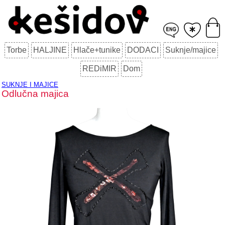
Torbe
HALJINE
Hlače+tunike
DODACI
Suknje/majice
REDiMIR
Dom
SUKNJE I MAJICE
Odlučna majica