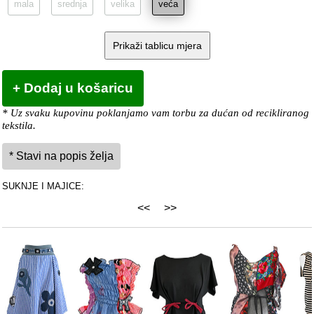
mala
srednja
velika
veća
Prikaži tablicu mjera
* Uz svaku kupovinu poklanjamo vam torbu za dućan od recikliranog
tekstila.
SUKNJE I MAJICE:
<<
>>