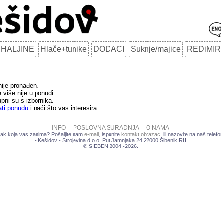
HALJINE
Hlače+tunike
DODACI
Suknje/majice
REDiMIR
 nije pronađen.
 više nije u ponudi.
upni su s izbornika.
ati ponudu
i naći što vas interesira.
iNFO
POSLOVNA SURADNJA
O NAMA
atak koja vas zanima? Pošaljite nam
e-mail
, ispunite
kontakt obrazac
, ili nazovite na naš tele
- Kešidov - Strojevina d.o.o. Put Jamnjaka 24 22000 Šibenik RH
© SIEBEN 2004.-2026.