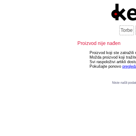
Torbe
Proizvod nije nađen
Proizvod koji ste zatražili
Možda proizvod koji tražite
Svi raspoloživi artikli dost
Pokušajte ponovo
pregled
Niste našli pod