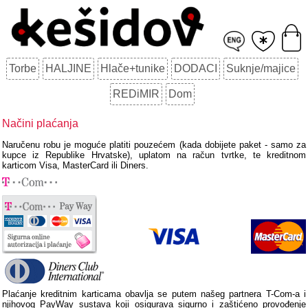
Torbe
HALJINE
Hlače+tunike
DODACI
Suknje/majice
REDiMIR
Dom
Načini plaćanja
Naručenu robu je moguće platiti pouzećem (kada dobijete paket - samo za
kupce iz Republike Hrvatske), uplatom na račun tvrtke, te kreditnom
karticom Visa, MasterCard ili Diners.
Plaćanje kreditnim karticama obavlja se putem našeg partnera T-Com-a i
njihovog PayWay sustava koji osigurava sigurno i zaštićeno provođenje