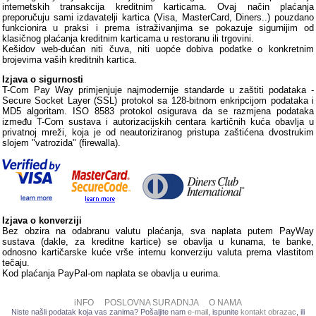
internetskih transakcija kreditnim karticama. Ovaj način plaćanja
preporučuju sami izdavatelji kartica (Visa, MasterCard, Diners..) pouzdano
funkcionira u praksi i prema istraživanjima se pokazuje sigurnijim od
klasičnog plaćanja kreditnim karticama u restoranu ili trgovini.
Kešidov web-dućan niti čuva, niti uopće dobiva podatke o konkretnim
brojevima vaših kreditnih kartica.
Izjava o sigurnosti
T-Com Pay Way primjenjuje najmodernije standarde u zaštiti podataka -
Secure Socket Layer (SSL) protokol sa 128-bitnom enkripcijom podataka i
MD5 algoritam. ISO 8583 protokol osigurava da se razmjena podataka
između T-Com sustava i autorizacijskih centara kartičnih kuća obavlja u
privatnoj mreži, koja je od neautoriziranog pristupa zaštićena dvostrukim
slojem "vatrozida" (firewalla).
Izjava o konverziji
Bez obzira na odabranu valutu plaćanja, sva naplata putem PayWay
sustava (dakle, za kreditne kartice) se obavlja u kunama, te banke,
odnosno kartičarske kuće vrše internu konverziju valuta prema vlastitom
tečaju.
Kod plaćanja PayPal-om naplata se obavlja u eurima.
iNFO
POSLOVNA SURADNJA
O NAMA
Niste našli podatak koja vas zanima? Pošaljite nam
e-mail
, ispunite
kontakt obrazac
, ili