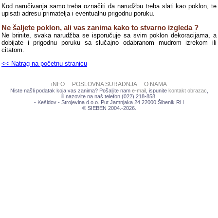
Kod naručivanja samo treba označiti da narudžbu treba slati kao poklon, te
upisati adresu primatelja i eventualnu prigodnu poruku.
Ne šaljete poklon, ali vas zanima kako to stvarno izgleda ?
Ne brinite, svaka narudžba se isporučuje sa svim poklon dekoracijama, a
dobijate i prigodnu poruku sa slučajno odabranom mudrom izrekom ili
citatom.
<< Natrag na početnu stranicu
iNFO
POSLOVNA SURADNJA
O NAMA
Niste našli podatak koja vas zanima? Pošaljite nam
e-mail
, ispunite
kontakt obrazac
,
ili nazovite na naš telefon (022) 218-858.
- Kešidov - Strojevina d.o.o. Put Jamnjaka 24 22000 Šibenik RH
© SIEBEN 2004.-2026.