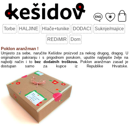
Torbe
HALJINE
Hlače+tunike
DODACI
Suknje/majice
REDiMIR
Dom
Poklon aranžman !
Umjesto za sebe, naručite Kešidov proizvod za nekog drugog, dragog. U
originalnom pakiranju i s prigodnom porukom, uputite najljepše želje na
najbolji način i to
bez dodatnih troškova.
Poklon aranžman zasad je
dostupan samo za kupce iz Republike Hrvatske.