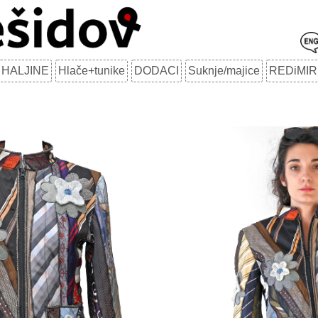
HALJINE
Hlače+tunike
DODACI
Suknje/majice
REDiMIR