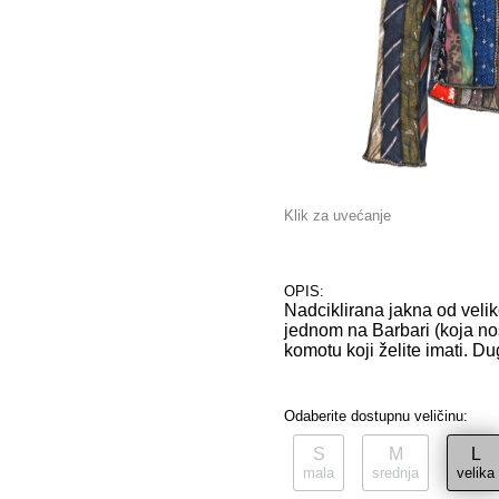
Klik za uvećanje
OPIS:
Nadciklirana jakna od velik
jednom na Barbari (koja nos
komotu koji želite imati. D
Odaberite dostupnu veličinu:
S
M
L
mala
srednja
velika