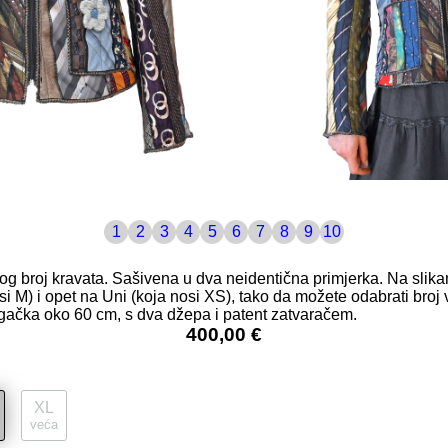
1
2
3
4
5
6
7
8
9
10
og broj kravata. Sašivena u dva neidentična primjerka. Na slika
i M) i opet na Uni (koja nosi XS), tako da možete odabrati broj 
ugačka oko 60 cm, s dva džepa i patent zatvaračem.
400,00 €
XL
veća