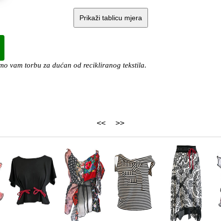
Prikaži tablicu mjera
o vam torbu za dućan od recikliranog tekstila.
<<
>>