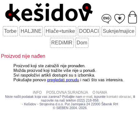
Torbe
HALJINE
Hlače+tunike
DODACI
Suknje/majice
REDiMIR
Dom
Proizvod nije nađen
Proizvod koji ste zatražili nije pronađen.
Možda proizvod koji tražite više nije u ponudi.
Svi raspoloživi artikli dostupni su s izbornika.
Pokušajte ponovo
pregledati ponudu
i naći što vas interesira.
iNFO
POSLOVNA SURADNJA
O NAMA
Niste našli podatak koja vas zanima? Pošaljite nam
e-mail
, ispunite
kontakt obrazac
, ili
nazovite na naš telefon (022) 218-858.
- Kešidov - Strojevina d.o.o. Put Jamnjaka 24 22000 Šibenik RH
© SIEBEN 2004.-2026.