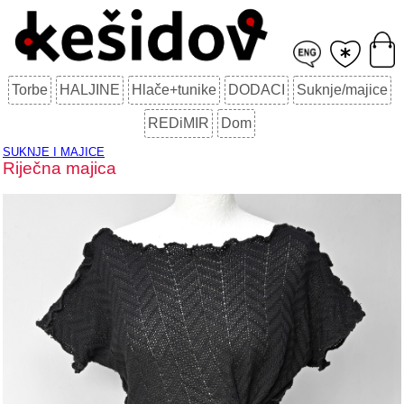
Torbe
HALJINE
Hlače+tunike
DODACI
Suknje/majice
REDiMIR
Dom
SUKNJE I MAJICE
Riječna majica