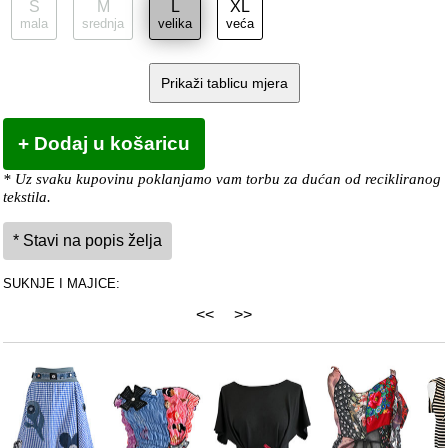
S
M
L
XL
mala
srednja
velika
veća
Prikaži tablicu mjera
* Uz svaku kupovinu poklanjamo vam torbu za dućan od recikliranog
tekstila.
SUKNJE I MAJICE:
<<
>>