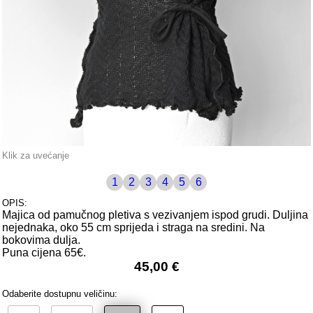
Klik za uvećanje
1
2
3
4
5
6
OPIS:
Majica od pamučnog pletiva s vezivanjem ispod grudi. Duljina
nejednaka, oko 55 cm sprijeda i straga na sredini. Na
bokovima dulja.
Puna cijena 65€.
45,00 €
Odaberite dostupnu veličinu: