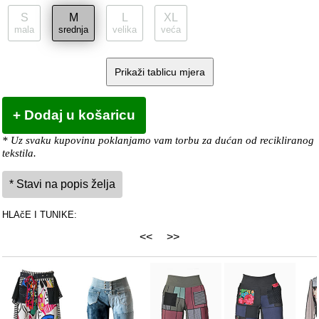
S
M
L
XL
mala
srednja
velika
veća
Prikaži tablicu mjera
* Uz svaku kupovinu poklanjamo vam torbu za dućan od recikliranog
tekstila.
HLAčE I TUNIKE:
<<
>>