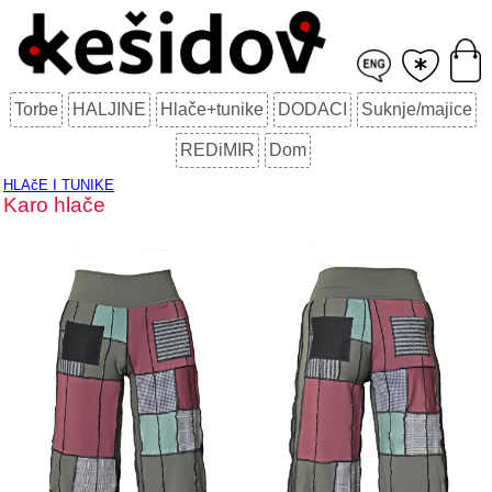
Torbe
HALJINE
Hlače+tunike
DODACI
Suknje/majice
REDiMIR
Dom
HLAčE I TUNIKE
Karo hlače