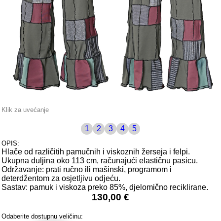
Klik za uvećanje
1
2
3
4
5
OPIS:
Hlače od različitih pamučnih i viskoznih žerseja i felpi.
Ukupna duljina oko 113 cm, računajući elastičnu pasicu.
Održavanje: prati ručno ili mašinski, programom i
deterdžentom za osjetljivu odjeću.
Sastav: pamuk i viskoza preko 85%, djelomično reciklirane.
130,00 €
Odaberite dostupnu veličinu: