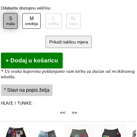
Odaberite dostupnu veličinu:
S
M
L
XL
mala
srednja
velika
veća
Prikaži tablicu mjera
* Uz svaku kupovinu poklanjamo vam torbu za dućan od recikliranog
tekstila.
HLAčE I TUNIKE:
<<
>>