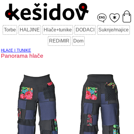
Torbe
HALJINE
Hlače+tunike
DODACI
Suknje/majice
REDiMIR
Dom
HLAčE I TUNIKE
Panorama hlače