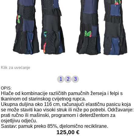
Klik za uvećanje
1
2
3
OPIS:
Hlače od kombinacije različitih pamučnih žerseja i felpi s
tkaninom od starinskog cvijetnog rupca.
Ukupna duljina oko 116 cm, računajući elastičnu pasicu koja
se može staviti kao visoki struk ili niže po potrebi. Održavanje:
prati ručno ili mašinski, programom i deterdžentom za
osjetljivu odjeću.
Sastav: pamuk preko 85%, djelomično reciklirane.
125,00 €