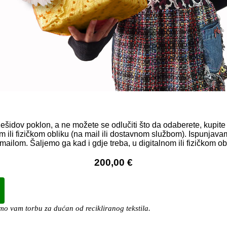
Kešidov poklon, a ne možete se odlučiti što da odaberete, kupi
om ili fizičkom obliku (na mail ili dostavnom službom). Ispunjava
ailom. Šaljemo ga kad i gdje treba, u digitalnom ili fizičkom ob
200,00 €
o vam torbu za dućan od recikliranog tekstila.