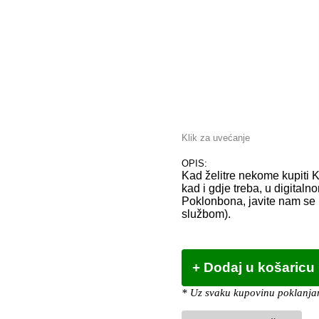
Klik za uvećanje
OPIS:
Kad želitre nekome kupiti 
kad i gdje treba, u digitaln
Poklonbona, javite nam se m
službom).
* Uz svaku kupovinu poklanjam