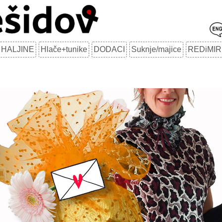
HALJINE
Hlače+tunike
DODACI
Suknje/majice
REDiMIR