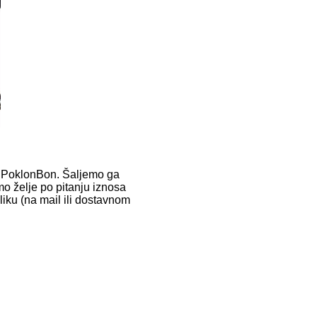
te PoklonBon. Šaljemo ga
mo želje po pitanju iznosa
liku (na mail ili dostavnom