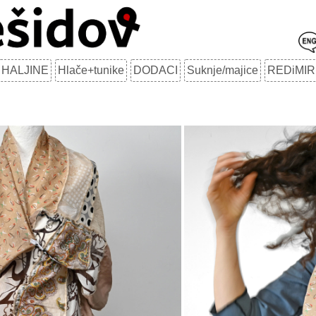
HALJINE
Hlače+tunike
DODACI
Suknje/majice
REDiMIR