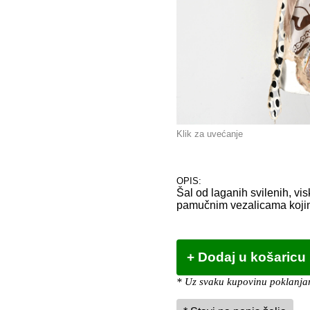
Klik za uvećanje
OPIS:
Šal od laganih svilenih, v
pamučnim vezalicama kojima 
* Uz svaku kupovinu poklanjam