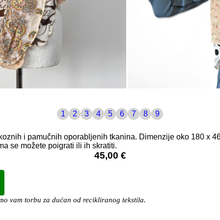
1
2
3
4
5
6
7
8
9
iskoznih i pamučnih oporabljenih tkanina. Dimenzije oko 180 x 
se možete poigrati ili ih skratiti.
45,00 €
o vam torbu za dućan od recikliranog tekstila.