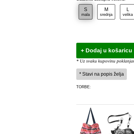
S
M
L
mala
srednja
velika
* Uz svaku kupovinu poklanjam
TORBE: