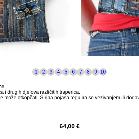
1
2
3
4
5
6
7
8
9
10
me.
i drugih djelova različitih traperica.
e može otkopčati. Širina pojasa regulira se vezivanjem ili do
64,00 €