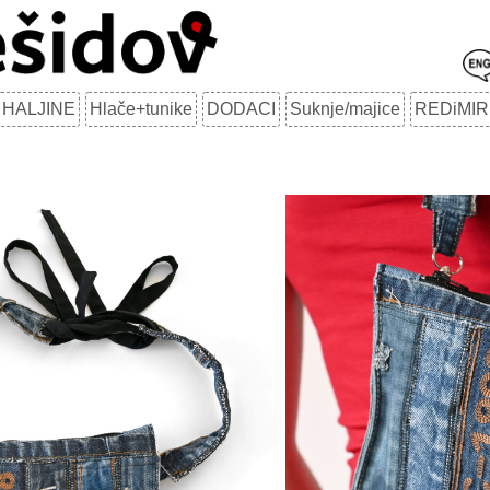
HALJINE
Hlače+tunike
DODACI
Suknje/majice
REDiMIR