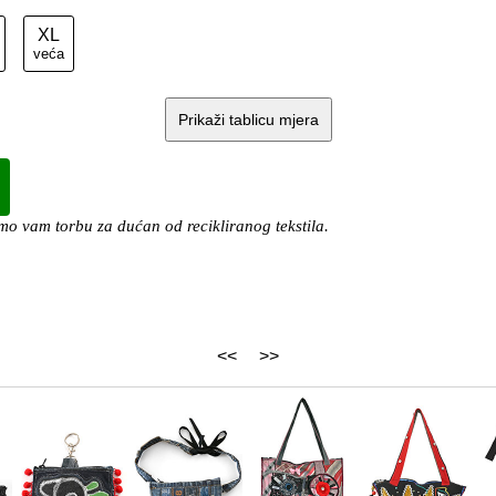
XL
veća
Prikaži tablicu mjera
o vam torbu za dućan od recikliranog tekstila.
<<
>>