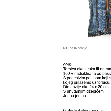
Klik za uvećanje
OPIS:
Torbica oko struka ili na ra
100% nadciklirana od pasica 
S podesivim pojasom koji s
kojeg prilažemo uz torbicu.
Dimenzije oko 24 x 20 cm.
S unutarnjim džepićem.
Jedna jedina.
Odaberite dostupnu veličinu: