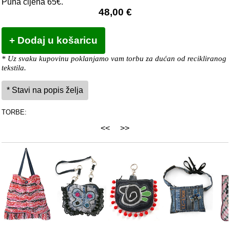
Puna cijena 65€.
48,00 €
* Uz svaku kupovinu poklanjamo vam torbu za dućan od recikliranog
tekstila.
TORBE:
<<
>>