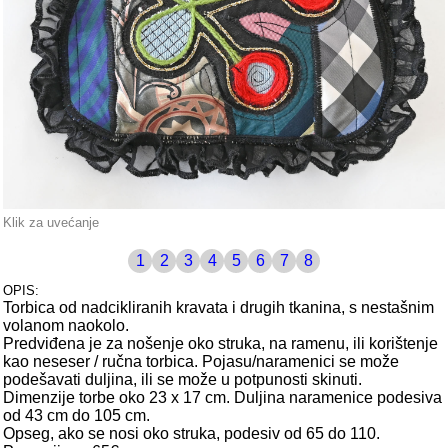
Klik za uvećanje
1
2
3
4
5
6
7
8
OPIS:
Torbica od nadcikliranih kravata i drugih tkanina, s nestašnim
volanom naokolo.
Predviđena je za nošenje oko struka, na ramenu, ili korištenje
kao neseser / ručna torbica. Pojasu/naramenici se može
podešavati duljina, ili se može u potpunosti skinuti.
Dimenzije torbe oko 23 x 17 cm. Duljina naramenice podesiva
od 43 cm do 105 cm.
Opseg, ako se nosi oko struka, podesiv od 65 do 110.