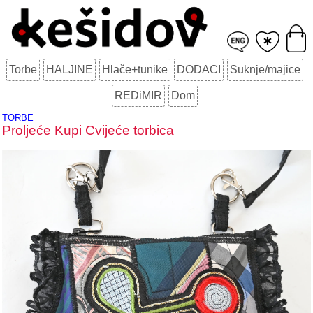
Torbe
HALJINE
Hlače+tunike
DODACI
Suknje/majice
REDiMIR
Dom
TORBE
Proljeće Kupi Cvijeće torbica