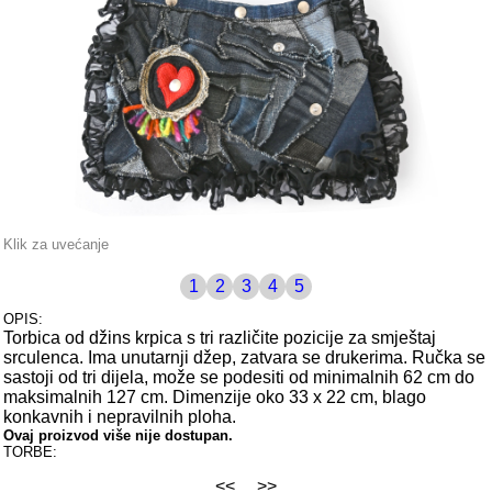
Klik za uvećanje
1
2
3
4
5
OPIS:
Torbica od džins krpica s tri različite pozicije za smještaj
srculenca. Ima unutarnji džep, zatvara se drukerima. Ručka se
sastoji od tri dijela, može se podesiti od minimalnih 62 cm do
maksimalnih 127 cm. Dimenzije oko 33 x 22 cm, blago
konkavnih i nepravilnih ploha.
Ovaj proizvod više nije dostupan.
TORBE:
<<
>>