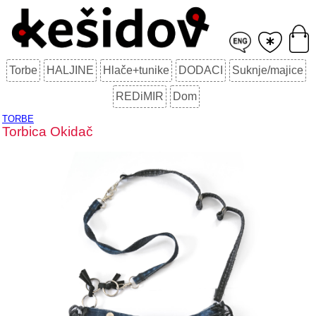
Torbe
HALJINE
Hlače+tunike
DODACI
Suknje/majice
REDiMIR
Dom
TORBE
Torbica Okidač