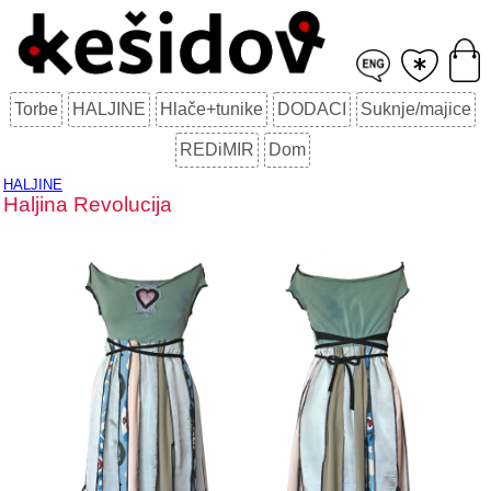
Torbe
HALJINE
Hlače+tunike
DODACI
Suknje/majice
REDiMIR
Dom
HALJINE
Haljina Revolucija