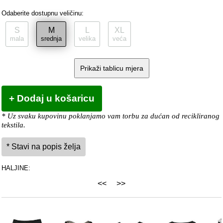
Odaberite dostupnu veličinu:
S
M
L
XL
mala
srednja
velika
veća
Prikaži tablicu mjera
* Uz svaku kupovinu poklanjamo vam torbu za dućan od recikliranog
tekstila.
HALJINE:
<<
>>