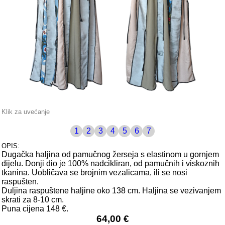
Klik za uvećanje
1
2
3
4
5
6
7
OPIS:
Dugačka haljina od pamučnog žerseja s elastinom u gornjem
dijelu. Donji dio je 100% nadcikliran, od pamučnih i viskoznih
tkanina. Uobličava se brojnim vezalicama, ili se nosi
raspušten.
Duljina raspuštene haljine oko 138 cm. Haljina se vezivanjem
skrati za 8-10 cm.
Puna cijena 148 €.
64,00 €