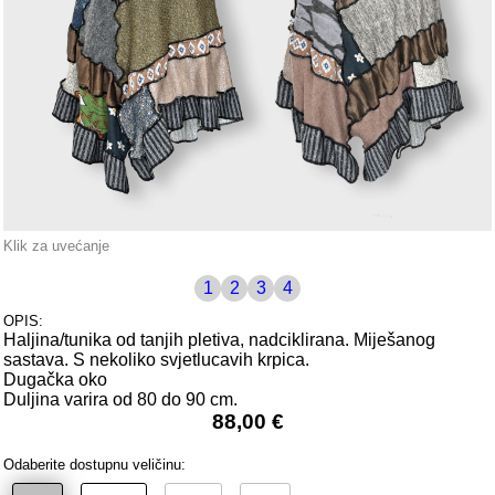
Klik za uvećanje
1
2
3
4
OPIS:
Haljina/tunika od tanjih pletiva, nadciklirana. Miješanog
sastava. S nekoliko svjetlucavih krpica.
Dugačka oko
Duljina varira od 80 do 90 cm.
88,00 €
Odaberite dostupnu veličinu: