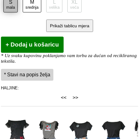
S
M
L
XL
mala
srednja
velika
veća
Prikaži tablicu mjera
* Uz svaku kupovinu poklanjamo vam torbu za dućan od recikliranog
tekstila.
HALJINE:
<<
>>