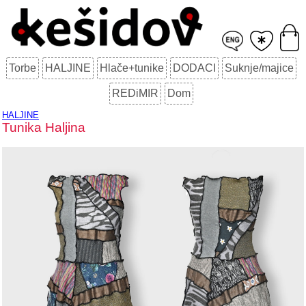
Torbe
HALJINE
Hlače+tunike
DODACI
Suknje/majice
REDiMIR
Dom
HALJINE
Tunika Haljina