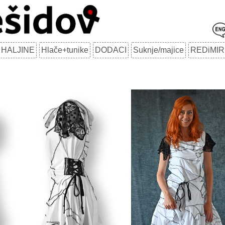
HALJINE
Hlače+tunike
DODACI
Suknje/majice
REDiMIR