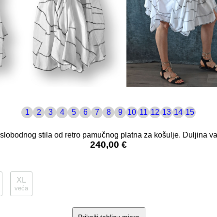
1
2
3
4
5
6
7
8
9
10
11
12
13
14
15
lobodnog stila od retro pamučnog platna za košulje. Duljina va
240,00 €
XL
veća
Prikaži tablicu mjera