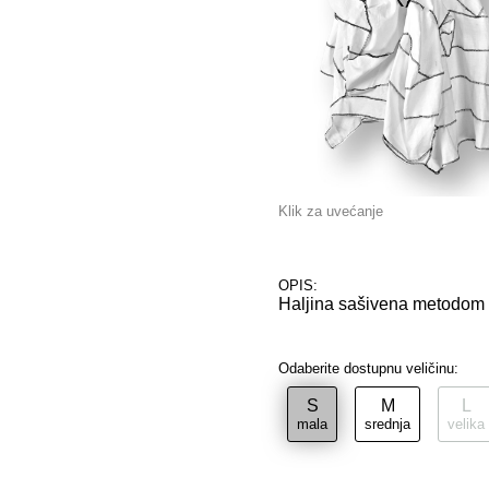
Klik za uvećanje
OPIS:
Haljina sašivena metodom s
Odaberite dostupnu veličinu:
S
M
L
mala
srednja
velika