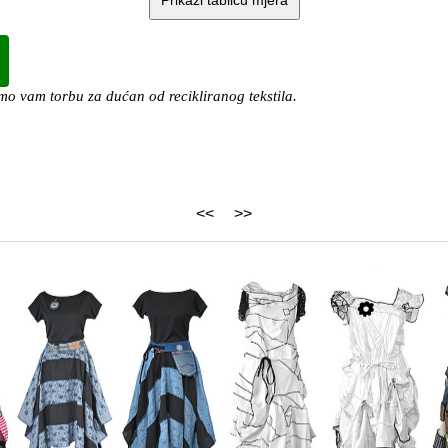
o vam torbu za dućan od recikliranog tekstila.
<<
>>