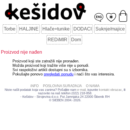
Torbe
HALJINE
Hlače+tunike
DODACI
Suknje/majice
REDiMIR
Dom
Proizvod nije nađen
Proizvod koji ste zatražili nije pronađen.
Možda proizvod koji tražite više nije u ponudi.
Svi raspoloživi artikli dostupni su s izbornika.
Pokušajte ponovo
pregledati ponudu
i naći što vas interesira.
iNFO
POSLOVNA SURADNJA
O NAMA
Niste našli podatak koja vas zanima? Pošaljite nam
e-mail
, ispunite
kontakt obrazac
, ili
nazovite na naš telefon (022) 218-858.
- Kešidov - Strojevina d.o.o. Put Jamnjaka 24 22000 Šibenik RH
© SIEBEN 2004.-2026.